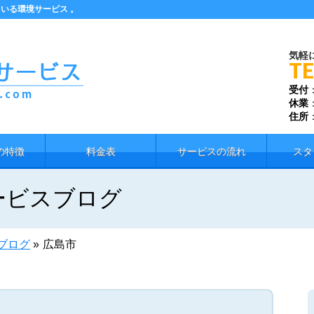
いる環境サービス 。
気軽
TE
受付
休業
住所
の特徴
料金表
サービスの流れ
スタ
ービスブログ
ブログ
»
広島市